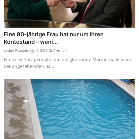
Eine 90-jährige Frau bat nur um ihren
Kontostand – weni...
Lecker Rezepte
Ağu 4, 2026
0
1.1k
Ein leiser Satz genügte, um die glänzende Marmorhalle einer
der angesehensten Ba...