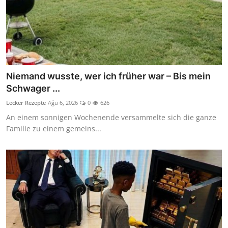
Niemand wusste, wer ich früher war – Bis mein
Schwager ...
Lecker Rezepte
Ağu 6, 2026
0
626
An einem sonnigen Wochenende versammelte sich die ganze
Familie zu einem gemeins...