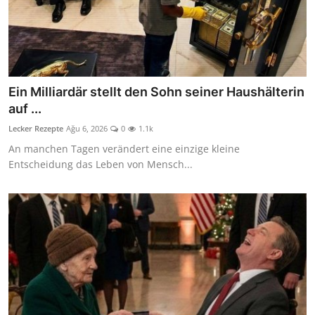
Ein Milliardär stellt den Sohn seiner Haushälterin
auf ...
Lecker Rezepte
Ağu 6, 2026
0
1.1k
An manchen Tagen verändert eine einzige kleine
Entscheidung das Leben von Mensch...