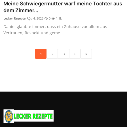
Meine Schwiegermutter warf meine Tochter aus
dem Zimmer...
Lecker Rezepte
Ağu 4, 2026
0
1.1k
Daniel glaubte immer, dass ein Zuhause vor allem aus
Vertrauen, Respekt und geme...
1
2
3
›
»