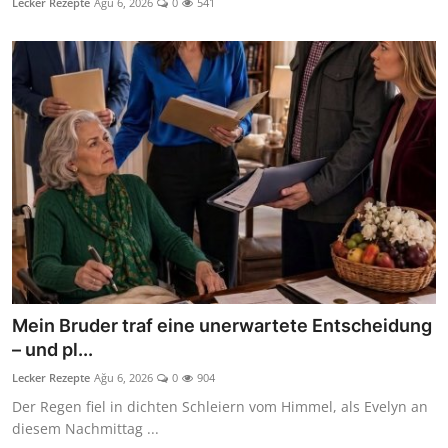
Lecker Rezepte
Ağu 6, 2026
0
541
Mein Bruder traf eine unerwartete Entscheidung
– und pl...
Lecker Rezepte
Ağu 6, 2026
0
904
Der Regen fiel in dichten Schleiern vom Himmel, als Evelyn an
diesem Nachmittag ...