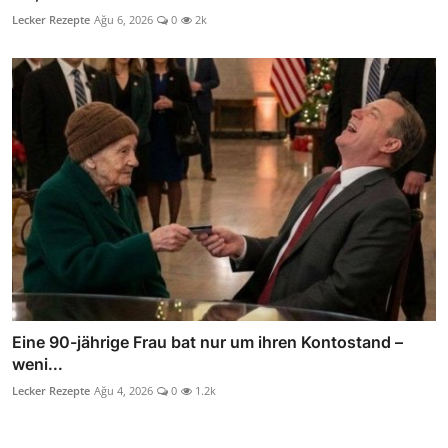
Lecker Rezepte
Ağu 6, 2026
0
2k
Eine 90-jährige Frau bat nur um ihren Kontostand –
weni...
Lecker Rezepte
Ağu 4, 2026
0
1.2k